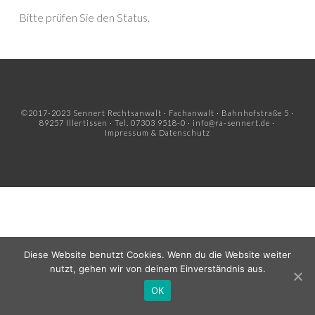
Bitte prüfen Sie den Status.
©2017-2023 Sennert Rechtsanwalt · Fachanwalt · Bahnhofstraße 5 ·
89257 Illertissen · Tel. 07303 9518-0 ·
info@ra-sennert.de
·
Impressum
&
Datenschutz
Diese Website benutzt Cookies. Wenn du die Website weiter
nutzt, gehen wir von deinem Einverständnis aus.
OK